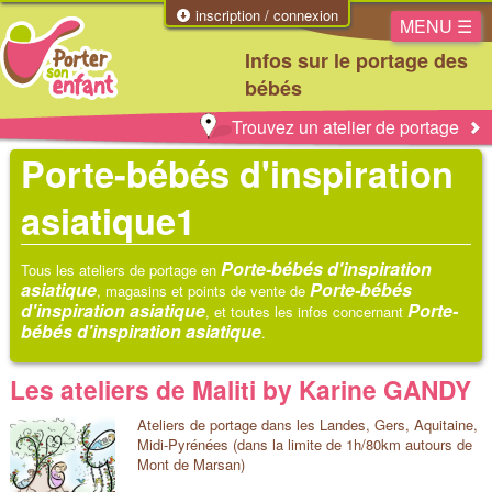
inscription / connexion
MENU ☰
Infos sur le portage des
bébés
Trouvez un atelier de portage
Porte-bébés d'inspiration
asiatique1
Porte-bébés d'inspiration
Tous les ateliers de portage en
asiatique
Porte-bébés
, magasins et points de vente de
d'inspiration asiatique
Porte-
, et toutes les infos concernant
bébés d'inspiration asiatique
.
Les ateliers de Maliti by Karine GANDY
Ateliers de portage dans les Landes, Gers, Aquitaine,
Midi-Pyrénées (dans la limite de 1h/80km autours de
Mont de Marsan)