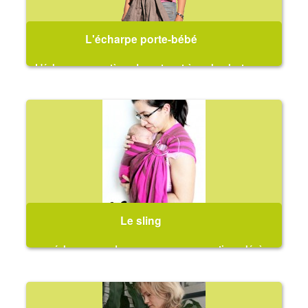
L'écharpe porte-bébé
L'écharpe, un système de portage très polyvalent
Le sling
une écharpe avec des anneaux cousus, pratique, légère
et simple à utiliser