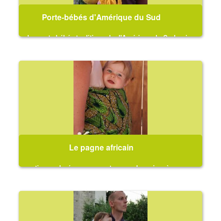
Porte-bébés d'Amérique du Sud
des porte-bébés traditionnels d'Amérique du Sud qui
viennent jusque chez nous
Le pagne africain
un tissu coloré pour un portage sur les reins, à
l'africaine