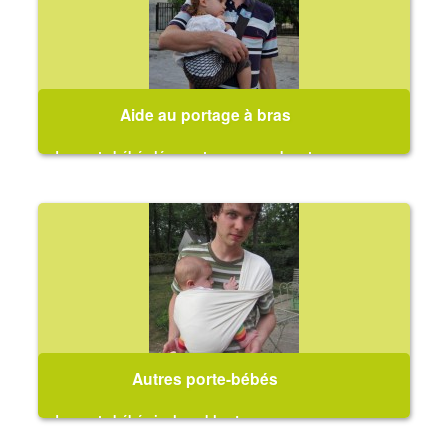
Aide au portage à bras
des porte-bébés légers et peu encombrants pour
soulager les bras un petit moment
Autres porte-bébés
des porte-bébés inclassables !