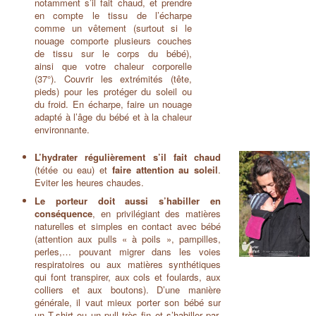
notamment s’il fait chaud, et prendre
en compte le tissu de l’écharpe
comme un vêtement (surtout si le
nouage comporte plusieurs couches
de tissu sur le corps du bébé),
ainsi que votre chaleur corporelle
(37°). Couvrir les extrémités (tête,
pieds) pour les protéger du soleil ou
du froid. En écharpe, faire un nouage
adapté à l’âge du bébé et à la chaleur
environnante.
L’hydrater régulièrement s’il fait chaud
(tétée ou eau) et
faire attention au soleil
.
Eviter les heures chaudes.
Le porteur doit aussi s’habiller en
conséquence
, en privilégiant des matières
naturelles et simples en contact avec bébé
(attention aux pulls « à poils », pampilles,
perles,… pouvant migrer dans les voies
respiratoires ou aux matières synthétiques
qui font transpirer, aux cols et foulards, aux
colliers et aux boutons). D’une manière
générale, il vaut mieux porter son bébé sur
un T-shirt ou un pull très fin et s’habiller par-