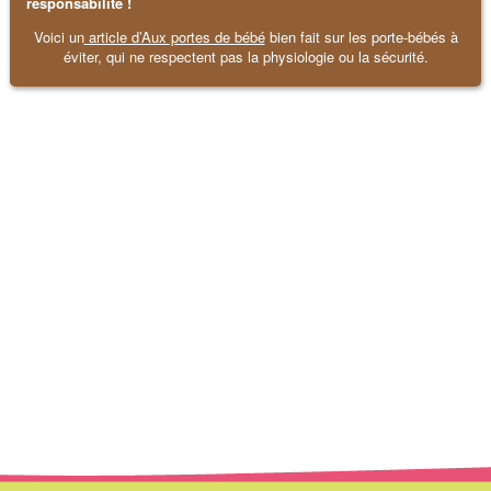
responsabilité !
Voici un
article d’Aux portes de bébé
bien fait sur les porte-bébés à
éviter, qui ne respectent pas la physiologie ou la sécurité.