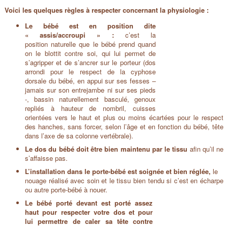
Voici les quelques règles à respecter concernant la physiologie :
Le bébé est en position dite
« assis/accroupi » :
c’est la
position naturelle que le bébé prend quand
on le blottit contre soi, qui lui permet de
s’agripper et de s’ancrer sur le porteur (dos
arrondi pour le respect de la cyphose
dorsale du bébé, en appui sur ses fesses –
jamais sur son entrejambe ni sur ses pieds
-, bassin naturellement basculé, genoux
repliés à hauteur de nombril, cuisses
orientées vers le haut et plus ou moins écartées pour le respect
des hanches, sans forcer, selon l’âge et en fonction du bébé, tête
dans l’axe de sa colonne vertébrale).
Le dos du bébé doit être bien maintenu par le tissu
afin qu’il ne
s’affaisse pas.
L’installation dans le porte-bébé est soignée et bien réglée,
le
nouage réalisé avec soin et le tissu bien tendu si c’est en écharpe
ou autre porte-bébé à nouer.
Le bébé porté devant est porté assez
haut pour respecter votre
dos et pour
lui permettre de caler sa tête contre