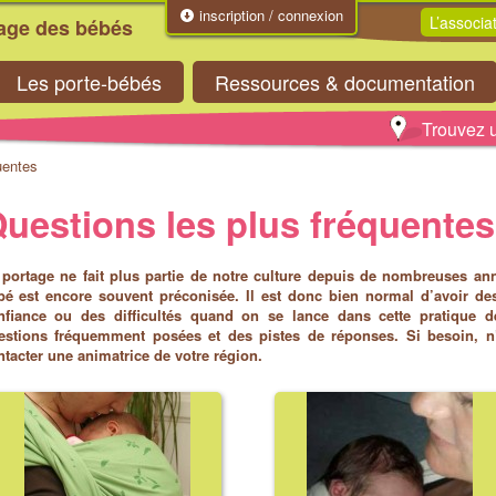
inscription / connexion
L’associa
tage des bébés
Les porte-bébés
Ressources & documentation
Trouvez u
uentes
uestions les plus fréquentes
 portage ne fait plus partie de notre culture depuis de nombreuses an
bé est encore souvent préconisée. Il est donc bien normal d’avoir d
nfiance ou des difficultés quand on se lance dans cette pratique d
estions fréquemment posées et des pistes de réponses. Si besoin, n
ntacter une animatrice de votre région.