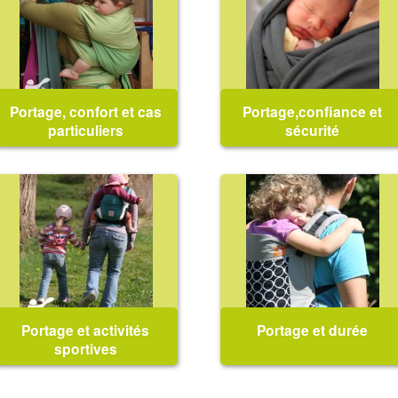
des "coliques" : le portage
garde des enfants : puis-je les
peut-il nous aider ?...
porter ?...
Portage, confort et cas
Portage,confiance et
particuliers
sécurité
Mal de dos, cicatrice de
Porter mon bébé est-il
césarienne, portage pendant la
sécuritaire pour lui ? J'ai peur
grossesse, porter des
que le noeud se défasse ou de
jumeaux, cas particulier
faire tomber mon bébé pendant
(dysplasie de hanche, pied bot,
l'installation. Je manque de
...), des solutions pour chaque
confiance pour essayer le
cas ! Marques rouges sur les
portage sur le dos...
jambes de bébé, ...
Portage et activités
Portage et durée
sportives
Randonnée, ski, vélo, piscine
Combien de temps puis-je