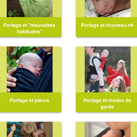
Portage et "mauvaises
Portage et nouveau-né
habitudes"
Porter régulièrement son
Puis-je porter mon bébé dès la
enfant contre soi lui donne-t-il
naissance ?
de "mauvaises habitudes" ?
Cela ne va-t-il pas l'empêcher
de devenir autonome ? ...
Portage et pleurs
Portage et modes de
garde
Mon bébé pleure quand je
Mon bébé a l'habitude d'être
l'installe ou semble ne pas
porté : comment ce la va-t-il se
aimer être porté : que faire ?
passer à la crèche ou avec
Mon bébé pleure beaucoup, il a
l'assistante maternelle ? Je