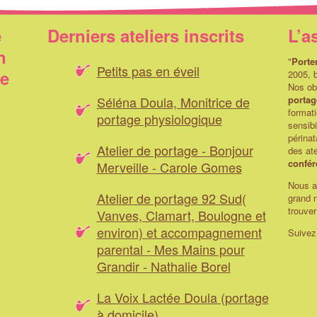
... est-ce que le portage est
porter mon bébé ? Jusqu'à quel
compatible avec certaines
âge le portage est-il possible
pratiques sportives ? Puis-je
?...
e
Derniers ateliers inscrits
L’a
accompagner un enfant plus
n
grand dans ses activités avec
"
Porte
mon bébé porté ?...
Petits pas en éveil
ue
2005, b
Nos obj
Séléna Doula, Monitrice de
portag
formati
portage physiologique
sensibi
périnat
Atelier de portage - Bonjour
des ate
confér
Merveille - Carole Gomes
Nous av
Atelier de portage 92 Sud(
grand n
trouve
Vanves, Clamart, Boulogne et
environ) et accompagnement
Suivez
parental - Mes Mains pour
Grandir - Nathalie Borel
La Voix Lactée Doula (portage
à domicile)