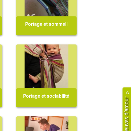
Portage et sommeil
Faut-il laisser mon bébé dormir
contre moi ? Vais-je arriver à le
poser une fois endormi ? Il dort
si bien contre moi la journée :
va-t-il dormir la nuit ?...
Portage et sociabilité
Porter mon enfant peut-il le
rendre plus sauvage avec les
autres ?