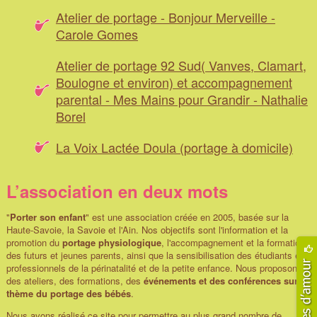
Atelier de portage - Bonjour Merveille -
Carole Gomes
Atelier de portage 92 Sud( Vanves, Clamart,
Boulogne et environ) et accompagnement
parental - Mes Mains pour Grandir - Nathalie
Borel
La Voix Lactée Doula (portage à domicile)
L’association en deux mots
"
Porter son enfant
" est une association créée en 2005, basée sur la
Haute-Savoie, la Savoie et l'Ain. Nos objectifs sont l'information et la
promotion du
portage physiologique
, l'accompagnement et la formation
des futurs et jeunes parents, ainsi que la sensibilisation des étudiants et
professionnels de la périnatalité et de la petite enfance. Nous proposons
des ateliers, des formations, des
événements et des conférences sur le
thème du portage des bébés
.
Nous avons réalisé ce site pour permettre au plus grand nombre de