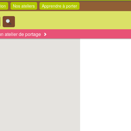
tion
Nos ateliers
Apprendre à porter
n atelier de portage