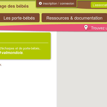
inscription / connexion
L’associa
tage des bébés
Les porte-bébés
Ressources & documentation
Trouvez u
 d'écharpes et de porte-bébés,
valmondois
.
e.