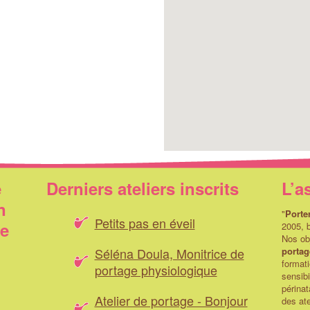
e
Derniers ateliers inscrits
L’a
n
"
Porte
Petits pas en éveil
ue
2005, b
Nos obj
Séléna Doula, Monitrice de
portag
formati
portage physiologique
sensibi
périnat
Atelier de portage - Bonjour
des ate