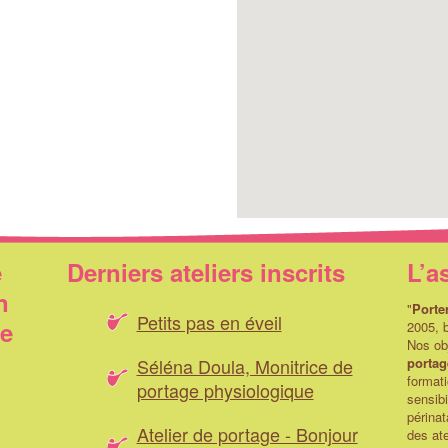
e
Derniers ateliers inscrits
L’a
n
"
Porte
Petits pas en éveil
ue
2005, b
Nos obj
Séléna Doula, Monitrice de
portag
formati
portage physiologique
sensibi
périnat
Atelier de portage - Bonjour
des ate