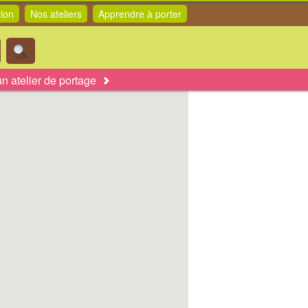
tion
Nos ateliers
Apprendre à porter
n atelier de portage