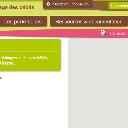
inscription / connexion
L’associa
tage des bébés
Les porte-bébés
Ressources & documentation
Trouvez u
 d'écharpes et de porte-bébés,
tosse
.
e.