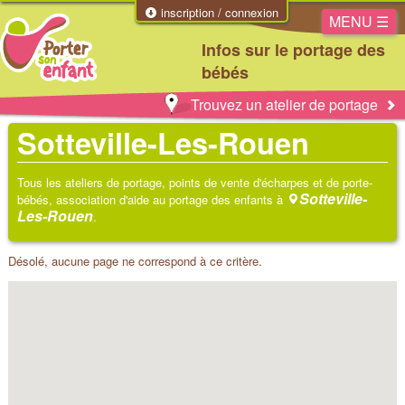
inscription / connexion
MENU ☰
Infos sur le portage des
bébés
Trouvez un atelier de portage
Sotteville-Les-Rouen
Tous les ateliers de portage, points de vente d'écharpes et de porte-
Sotteville-
bébés, association d'aide au portage des enfants à
Les-Rouen
.
Désolé, aucune page ne correspond à ce critère.