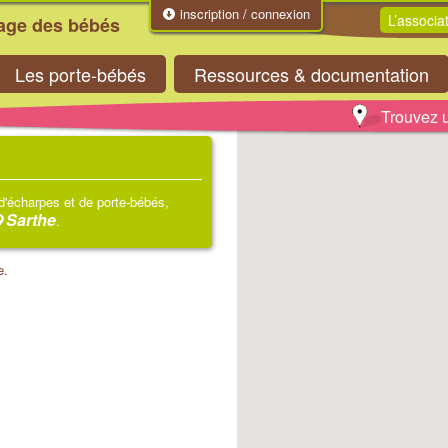
inscription / connexion
L’associa
tage des bébés
Les porte-bébés
Ressources & documentation
Trouvez u
 d'écharpes et de porte-bébés,
Sarthe
.
e.