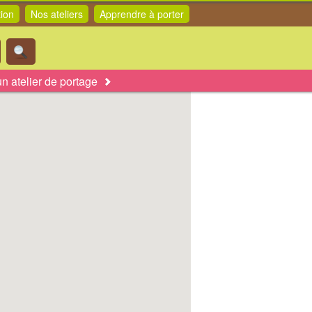
tion
Nos ateliers
Apprendre à porter
n atelier de portage