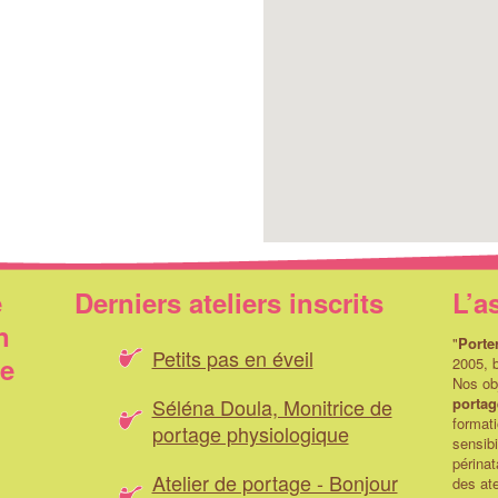
e
Derniers ateliers inscrits
L’a
n
"
Porte
Petits pas en éveil
ue
2005, b
Nos obj
Séléna Doula, Monitrice de
portag
formati
portage physiologique
sensibi
périnat
Atelier de portage - Bonjour
des ate