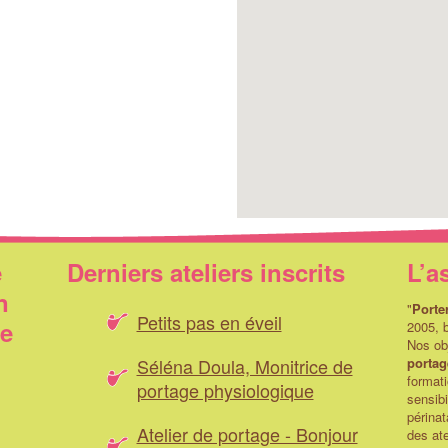
e
Derniers ateliers inscrits
L’a
n
"
Porte
Petits pas en éveil
ue
2005, b
Nos obj
Séléna Doula, Monitrice de
portag
formati
portage physiologique
sensibi
périnat
Atelier de portage - Bonjour
des ate