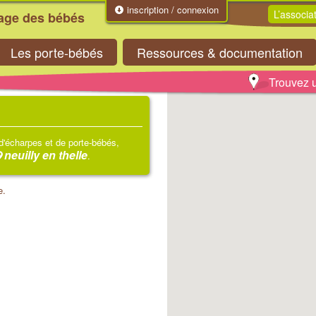
inscription / connexion
L’associa
tage des bébés
Les porte-bébés
Ressources & documentation
Trouvez u
 d'écharpes et de porte-bébés,
neuilly en thelle
.
e.