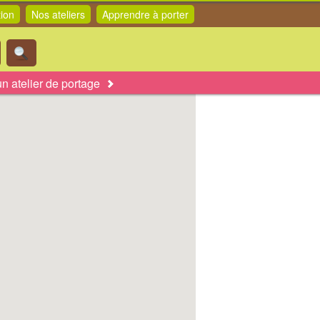
tion
Nos ateliers
Apprendre à porter
n atelier de portage