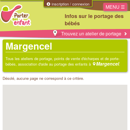
inscription / connexion
MENU ☰
Infos sur le portage des
bébés
Trouvez un atelier de portage
Margencel
Tous les ateliers de portage, points de vente d'écharpes et de porte-
Margencel
bébés, association d'aide au portage des enfants à
.
Désolé, aucune page ne correspond à ce critère.