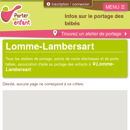
inscription / connexion
MENU ☰
Infos sur le portage des
bébés
Trouvez un atelier de portage
Lomme-Lambersart
Tous les ateliers de portage, points de vente d'écharpes et de porte-
Lomme-
bébés, association d'aide au portage des enfants à
Lambersart
.
Désolé, aucune page ne correspond à ce critère.