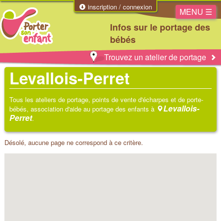
inscription / connexion
MENU ☰
Infos sur le portage des
bébés
Trouvez un atelier de portage
Levallois-Perret
Tous les ateliers de portage, points de vente d'écharpes et de porte-
Levallois-
bébés, association d'aide au portage des enfants à
Perret
.
Désolé, aucune page ne correspond à ce critère.