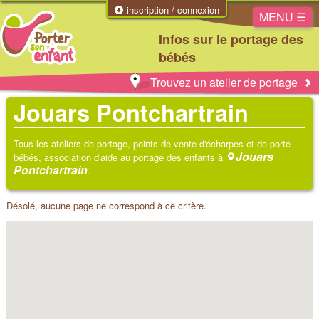
inscription / connexion
MENU ☰
Infos sur le portage des
bébés
Trouvez un atelier de portage
Jouars Pontchartrain
Tous les ateliers de portage, points de vente d'écharpes et de porte-
Jouars
bébés, association d'aide au portage des enfants à
Pontchartrain
.
Désolé, aucune page ne correspond à ce critère.