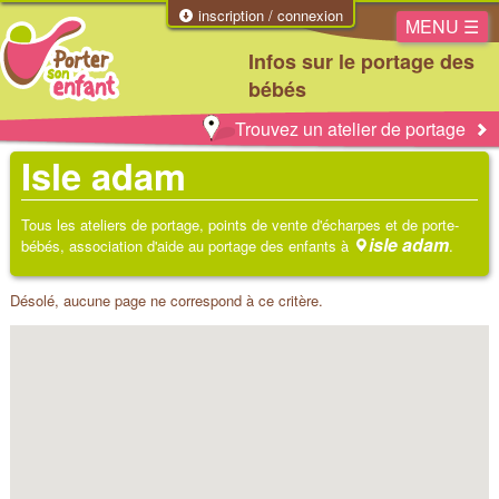
inscription / connexion
MENU ☰
Infos sur le portage des
bébés
Trouvez un atelier de portage
Isle adam
Tous les ateliers de portage, points de vente d'écharpes et de porte-
isle adam
bébés, association d'aide au portage des enfants à
.
Désolé, aucune page ne correspond à ce critère.