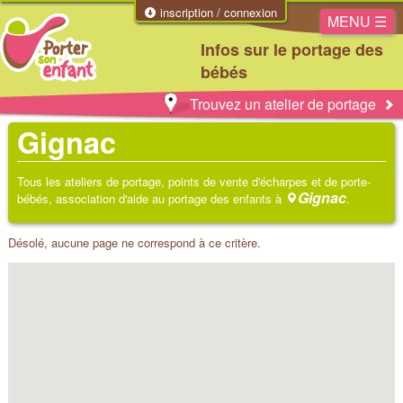
inscription / connexion
MENU ☰
Infos sur le portage des
bébés
Trouvez un atelier de portage
Gignac
Tous les ateliers de portage, points de vente d'écharpes et de porte-
Gignac
bébés, association d'aide au portage des enfants à
.
Désolé, aucune page ne correspond à ce critère.