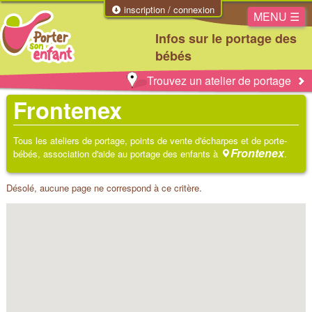
inscription / connexion
MENU ☰
Infos sur le portage des
bébés
Trouvez un atelier de portage
Frontenex
Tous les ateliers de portage, points de vente d'écharpes et de porte-
Frontenex
bébés, association d'aide au portage des enfants à
.
Désolé, aucune page ne correspond à ce critère.