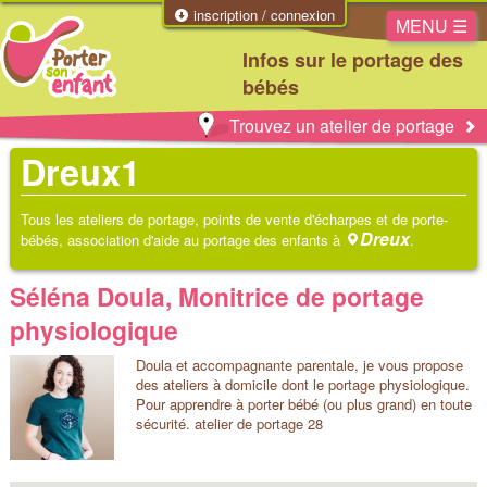
inscription / connexion
MENU ☰
Infos sur le portage des
bébés
Trouvez un atelier de portage
Dreux1
Tous les ateliers de portage, points de vente d'écharpes et de porte-
Dreux
bébés, association d'aide au portage des enfants à
.
Séléna Doula, Monitrice de portage
physiologique
Doula et accompagnante parentale, je vous propose
des ateliers à domicile dont le portage physiologique.
Pour apprendre à porter bébé (ou plus grand) en toute
sécurité. atelier de portage 28