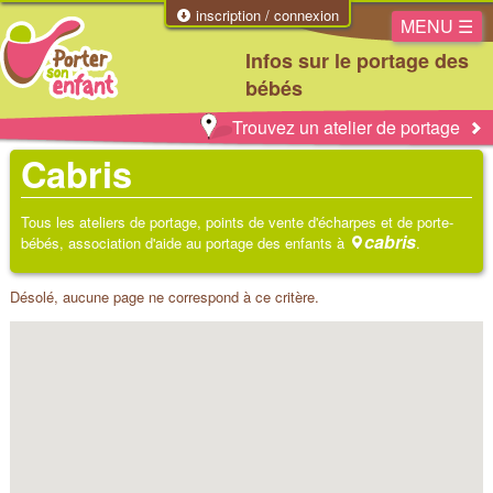
inscription / connexion
MENU ☰
Infos sur le portage des
bébés
Trouvez un atelier de portage
Cabris
Tous les ateliers de portage, points de vente d'écharpes et de porte-
cabris
bébés, association d'aide au portage des enfants à
.
Désolé, aucune page ne correspond à ce critère.