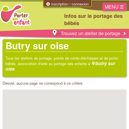
inscription / connexion
MENU ☰
Infos sur le portage des
bébés
Trouvez un atelier de portage
Butry sur oise
Tous les ateliers de portage, points de vente d'écharpes et de porte-
butry sur
bébés, association d'aide au portage des enfants à
oise
.
Désolé, aucune page ne correspond à ce critère.