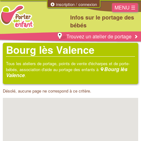
inscription / connexion
MENU ☰
Infos sur le portage des
bébés
Trouvez un atelier de portage
Bourg lès Valence
Tous les ateliers de portage, points de vente d'écharpes et de porte-
Bourg lès
bébés, association d'aide au portage des enfants à
Valence
.
Désolé, aucune page ne correspond à ce critère.